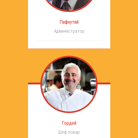
Пафнутий
Администратор
Гордей
Шеф повар