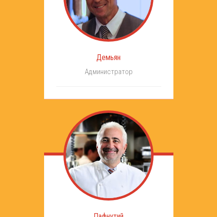
Демьян
Администратор
Пафнутий