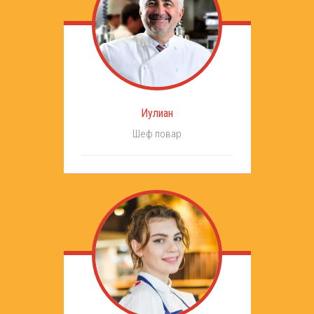
Иулиан
Шеф повар