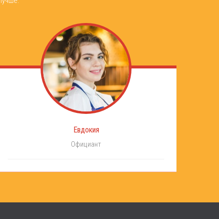
лучше.
Евдокия
Официант