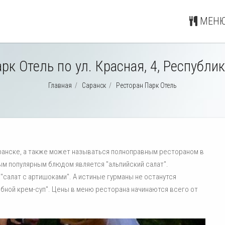
МЕНЮ
рк Отель по ул. Красная, 4, Республ
Главная
/
Саранск
/
Ресторан Парк Отель
аранске, а также может называться полноправным рестораном в
ым популярным блюдом является "альпийский салат".
"салат с артишоками". А истиные гурманы не останутся
бной крем-суп". Цены в меню ресторана начинаются всего от