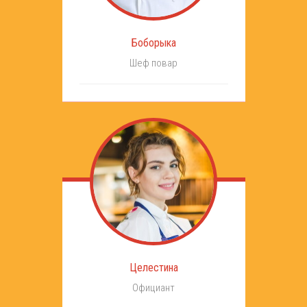
Боборыка
Шеф повар
Целестина
Официант