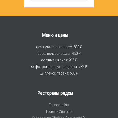
Меню и цены
феттучине с лососем: 830 ₽
борщ по-московски: 450 ₽
солянка мясная: 916 ₽
бефстроганов из говядины: 782 ₽
цыпленок табака: 585 ₽
Рестораны рядом
Tacosnsalsa
Пхали и Хинкали
Касабланка Chelsea Gastropub By