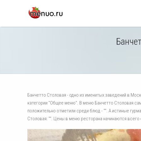
Банчет
Банчетто Столовая - одно из именитых заведений в Мо
категории "Общее меню". В меню Банчетто Столовая са
положительно отметили среди блюд - "". А истиные гур
Столовая: "". Цены в меню ресторана начинаются всего о