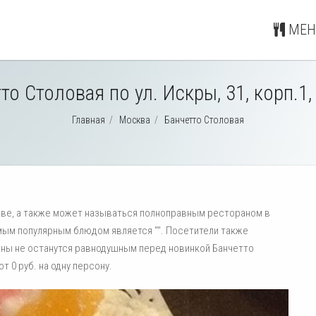
МЕН
то Столовая по ул. Искры, 31, корп.1,
Главная
/
Москва
/
Банчетто Столовая
скве, а также может называться полноправным рестораном в
мым популярным блюдом является "". Посетители также
маны не останутся равнодушным перед новинкой Банчетто
т 0 руб. на одну персону.