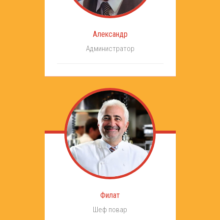
Александр
Администратор
Филат
Шеф повар