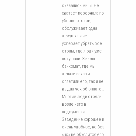
оказались мини. Не
хватает персонала по
уборке столов,
обслуживает одна
девушка и не
успевает убрать все
столы, где люди уже
покушали. 8 июля
банкомат, где мы
делали заказ и
оплатили его, так и не
выдал чек об оплате…
Многие люди стояли
возле него в
недоумении…
Заведение хорошее и
очень удобное, но без
«но» не обходится его